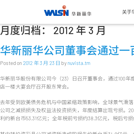
关于
月度归档：
2012 年 3 月
Skip
关于华新丽华
事业版图
投资者专栏
成为华新人
公司
电线
公司
华新
to
华新丽华股份有限公司成立于1966
华新丽华积极致力于基础材料研发与
华新丽华事业体不断成长，集团企业
每位员工的未来，是华新丽华的经营
愿景与
电力电
概述
薪酬福
content
华新丽华公司董事会通过一
年，致力电线电缆、不锈钢、资源事
科技应用，在电线电缆、不锈钢、资
员工已逾五万人，总资产逾百亿美
重心，华新大家庭欢迎你的加入，一
公司概
通信线
董事会
工作环
业、地产开发及再生能源领域，为大
源事业、商贸地产及再生能源领域中
元。瞭解华新丽华的经营格局，你将
同创造属于彼此的灿烂未来！
创办人
产业电
功能委
员工活
中华区电线电缆与不锈钢产业领导厂
厚植实力，朝向制造服务业，成为企
找到最丰盈的投资佈局！
Posted on
2012 年 3 月 23 日
by
nuvista.tm
商，至今已发展成为高科技及能源投
业经营的卓越典范。
发展里
铜线材
公司重
社群连
进一步瞭解
资之跨国企业集团。
进一步瞭解
华新丽华股份有限公司今（23）日召开董事会，通过100年
团队与
内部稽
员工意
进一步瞭解
店一楼大宴会厅召开股东常会。
转投资
风险管
进一步瞭解
人权政
去年受到欧美债务危机与中国紧缩政策影响，全球景气滑落
公司之减损损失及权益法投资损失，年度结算出现亏损。2011年
利约新台币53.31亿元；全年税前亏损约38.3亿元，税后亏损约
其中转投资彩晶公司减资所造成的损失约新台币34.8亿