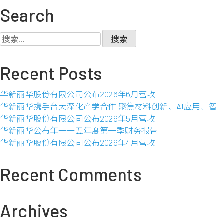
年
新
Search
年
丽
度
华
搜
财
股
索：
务
份
报
Recent Posts
有
告
限
公
华新丽华股份有限公司公布2026年6月营收
司
华新丽华携手台大深化产学合作 聚焦材料创新、AI应用、
公
华新丽华股份有限公司公布2026年5月营收
布
华新丽华公布年一一五年度第一季财务报告
2012
华新丽华股份有限公司公布2026年4月营收
年
2
Recent Comments
月
营
收
Archives