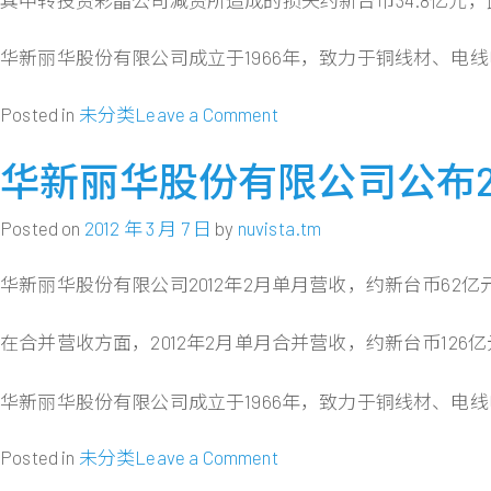
华新丽华股份有限公司成立于1966年，致力于铜线材、
on
Posted in
未分类
Leave a Comment
华
新
华新丽华股份有限公司公布20
丽
华
Posted on
2012 年 3 月 7 日
by
nuvista.tm
公
司
华新丽华股份有限公司2012年2月单月营收，约新台币62亿元，
董
事
在合并营收方面，2012年2月单月合并营收，约新台币126亿元
会
通
华新丽华股份有限公司成立于1966年，致力于铜线材、
过
一
on
Posted in
未分类
Leave a Comment
百
华