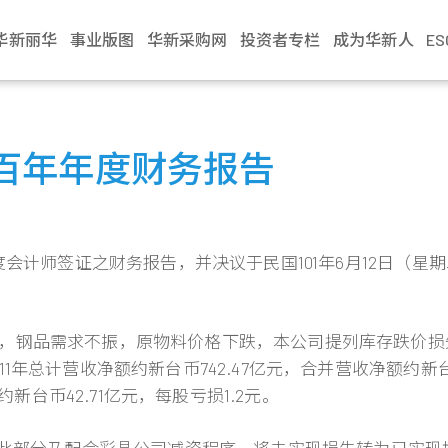
华新丽华
事业版图
华新采购网
投资者专栏
成为华新人
E
介绍
电缆事业
治理
生活
不锈钢事业
财务资讯
新闻中心
加入华新
资源事业
股东服务
联络我们
学习发展
商贸地产
法人说明会
文化
缆
利
Steeval® 奇沃冷精
公司基本资料
最新消息
应征管道
镍生铁生产与销售
股东会
业务窗口
训练地图
建设开發
当季召开资讯
百年年度财务报告
棒
述
缆
境
每月营业额报告
活动讯息
应征流程
冰镍生产与销售
股价资讯
利害关係人
学习型组织
资产管理
历年资料
盘元
典范
缆
员会
动
每季财务报告
文件中心
遇见华新人
代理服务
股利纪录
营运据点
华新丽华学院
物业管理
无缝钢管
程
要规章
结
公司年报
求职问答集
重大讯息公告
热轧棒
度会计师签证之财务报告，并决议于民国101年6月12日（星
组织
核
见调查
信用评等
问答集
热/冷轧钢捲
企业
理
联络窗口
精密薄板
策
，钢品需求不振，原物料价格下跌，本公司提列库存跌价损
小钢胚/扁钢胚/钢
锭
总计营收净额约新台币742.47亿元，合并营收净额约新台币1
新台币42.71亿元，每股亏损1.2元。
元，此部分乃配合彩晶公司减资程序，将未实现损失转为已实