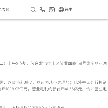
EN
繁中
簡中
SG专区
企业影片
企业简介
公司年报
遇见华新人
期二）上午9点整，假台北市中山区敬业四路168号维多丽亚酒
失，以致毛利减少，营运表现不尽理想；此外并认列转投资
898.93亿元，营业毛利约新台币41.55亿元，合并营业毛
现损失，故此调整并不影响本公司净值。