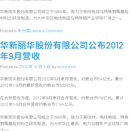
华新丽华股份有限公司成立于1966年，致力于电线电缆与特殊钢等基础
材料之研发制造，为大中华区电线电缆与特殊钢产业领导厂商之一。
on
Posted in
未分类
Leave a Comment
华
华新丽华股份有限公司公布2012
新
丽
年9月营收
华
公
Posted on
2012 年 10 月 5 日
by
nuvista.tm
布
101
华新丽华股份有限公司2012年9月单月营收，约新台币54亿元，累计
年
2012年1-9月的累积营收约新台币533亿元。
前
三
在合并营收方面，2012年9月单月合并营收，约新台币119亿元。累计
季
财
2012年1-9月合并营收约新台币1,144亿元。
务
报
华新丽华股份有限公司成立于1966年，致力于铜线材、电线电缆、特殊
告
钢等基础材料之研发制造，为大中华区通讯、电力与钢铁产业领导厂商
每
之一。