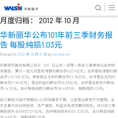
月度归档：
2012 年 10 月
Skip
to
content
华新丽华公布101年前三季财务报
告 每股纯损1.03元
Posted on
2012 年 10 月 31 日
by
nuvista.tm
华新丽华股份有限公司今（31）日公布一百零一年前三季单独与合并财
务报告，累计一至九月营收净额约新台币533.4亿元；合并营收净额约新
台币1,147.98 亿元。单独营业毛利约新台币31.76亿元，合并营业毛利约
新台币37.64亿元；营业利益约新台币19.53亿元，合并营业损失约新台
币1.4 亿元。合计税后纯损为新台币36.49亿元，每股纯损1.03元。
前三季因大陆不锈钢与LED市场需求不振，以致营运表现不尽理想。业
外主要为处份转投资、资产减损、权益法投资及期货损失。总计前三季
税前损失合计约37.07亿元，合并税前损失约34.22亿元，合计税后纯损
36.49亿元，每股纯损1.03元。