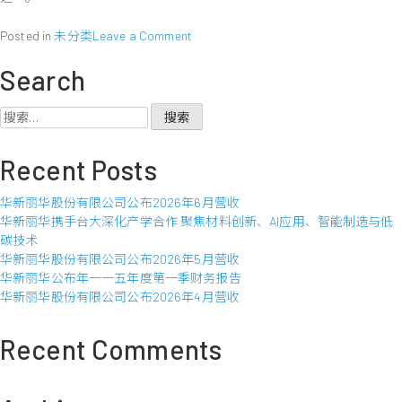
股
纯
on
Posted in
未分类
Leave a Comment
损
华
1.03
Search
新
元
丽
华
搜
股
索：
份
Recent Posts
有
限
华新丽华股份有限公司公布2026年6月营收
公
华新丽华携手台大深化产学合作 聚焦材料创新、AI应用、智能制造与低
司
碳技术
公
华新丽华股份有限公司公布2026年5月营收
布
华新丽华公布年一一五年度第一季财务报告
2012
华新丽华股份有限公司公布2026年4月营收
年
9
月
Recent Comments
营
收