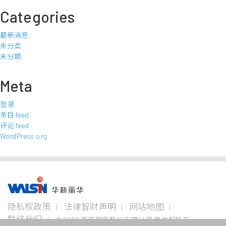
Categories
最新消息
未分类
未分類
Meta
登录
条目 feed
评论 feed
WordPress.org
事业版图
投资
成为
关于
企业
隐私权政策
法律智财声明
网站地图
者专
华新
华新
永续
栏
人
丽华
联络我们
© 2026 华新丽华股份有限公司 着作权所有
电线
不锈钢事
资源