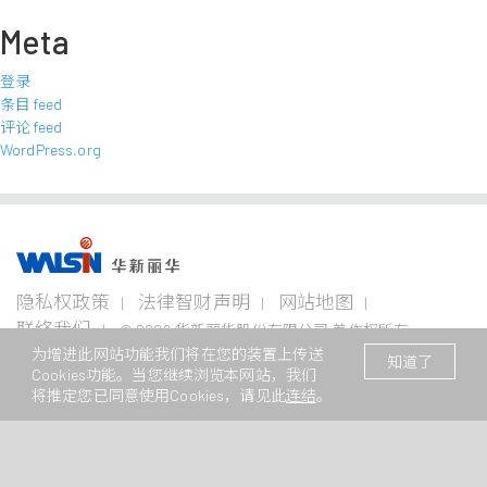
Meta
登录
条目 feed
评论 feed
WordPress.org
事业版图
投资
成为
关于
企业
隐私权政策
法律智财声明
网站地图
者专
华新
华新
永续
栏
人
丽华
联络我们
© 2026 华新丽华股份有限公司 着作权所有
电线
不锈钢事
资源
为增进此网站功能我们将在您的装置上传送
电缆
业
事业
本网站支援Edge、Firefox、Safari及Chrome浏览
/ Website registration number : 苏
企业永
知道了
事业
Cookies功能。当您继续浏览本网站，我们
ICP备11082949号
续概观
公司治
华新生
公司介
Steeval®
金
将推定您已同意使用Cookies，请见此
连结
。
理
活
绍
电
奇沃冷
属
关注领
力
精棒
原
域
财务资
加入华
新闻中
电
材
讯
新
心
盘元
缆
料
报告书