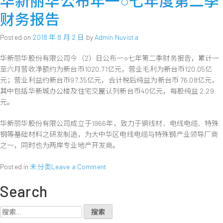
华新丽华公布年一○七年度第二季
丽
财务报告
华
股
Posted on
2018 年 8 月 2 日
by
Admin Nuvista
份
有
华新丽华股份有限公司今（2）日公布一○七年第二季财务报告，累计一
限
至六月营收净额约为新台币1020.71亿元，营业毛利为新台币120.05亿
公
元；营业利益约新台币97.35亿元，合计税后纯益为新台币 76.08亿元，
司
公
其中包括华新城办公楼及住宅交屋认列新台币40亿元，每股纯益 2.29
布
元。
2018
年
华新丽华股份有限公司成立于1966年，致力于铜线材、电线电缆、特殊
7
钢等基础材料之研发制造，为大中华区电线电缆与特殊钢产业领导厂商
月
之一，同时也为两岸专业地产开发商。
营
收
on
Posted in
未分类
Leave a Comment
华
Search
新
丽
华
搜
公
索：