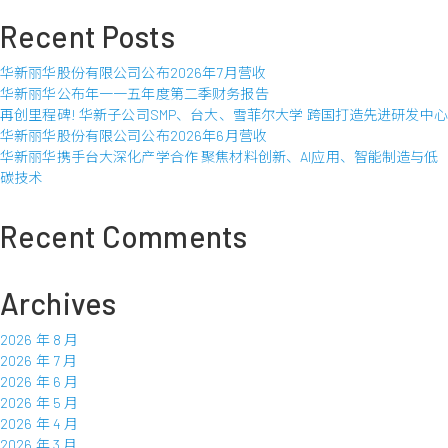
布
Recent Posts
年
一
华新丽华股份有限公司公布2026年7月营收
○
华新丽华公布年一一五年度第二季财务报告
七
再创里程碑! 华新子公司SMP、台大、雪菲尔大学 跨国打造先进研发中心
年
华新丽华股份有限公司公布2026年6月营收
度
华新丽华携手台大深化产学合作 聚焦材料创新、AI应用、智能制造与低
第
碳技术
二
季
财
Recent Comments
务
报
告
Archives
2026 年 8 月
2026 年 7 月
2026 年 6 月
2026 年 5 月
2026 年 4 月
2026 年 3 月