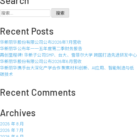
Search
丽
华
搜
股
索：
份
Recent Posts
有
限
华新丽华股份有限公司公布2026年7月营收
公
华新丽华公布年一一五年度第二季财务报告
司
再创里程碑! 华新子公司SMP、台大、雪菲尔大学 跨国打造先进研发中心
公
华新丽华股份有限公司公布2026年6月营收
布
华新丽华携手台大深化产学合作 聚焦材料创新、AI应用、智能制造与低
2020
碳技术
年
5
月
Recent Comments
营
收
Archives
2026 年 8 月
2026 年 7 月
2026 年 6 月