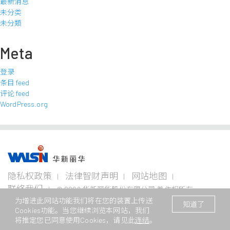
最新消息
未分类
未分類
Meta
登录
条目 feed
评论 feed
WordPress.org
事业版图
投资
成为
关于
企业
隐私权政策
法律智财声明
网站地图
者专
华新
华新
永续
栏
人
丽华
联络我们
© 2026 华新丽华股份有限公司 着作权所有
电线
不锈钢事
资源
为增进此网站功能我们将在您的装置上传送
电缆
业
事业
本网站支援Edge、Firefox、Safari及Chrome浏览
/ Website registration number : 苏
企业永
知道了
事业
Cookies功能。当您继续浏览本网站，我们
ICP备11082949号
续概观
公司治
华新生
公司介
Steeval®
金
将推定您已同意使用Cookies，请见此
连结
。
理
活
绍
电
奇沃冷
属
关注领