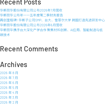
Recent Posts
年
一
华新丽华股份有限公司公布2026年7月营收
○
华新丽华公布年一一五年度第二季财务报告
八
再创里程碑! 华新子公司SMP、台大、雪菲尔大学 跨国打造先进研发中心
年
华新丽华股份有限公司公布2026年6月营收
度
华新丽华携手台大深化产学合作 聚焦材料创新、AI应用、智能制造与低
第
碳技术
一
季
财
Recent Comments
务
报
告
Archives
2026 年 8 月
2026 年 7 月
2026 年 6 月
2026 年 5 月
2026 年 4 月
2026 年 3 月
2026 年 2 月