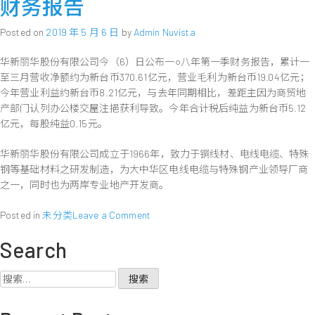
财务报告
公
华
司
股
Posted on
2019 年 5 月 6 日
by
Admin Nuvista
股
份
权
有
华新丽华股份有限公司今（6）日公布一○八年第一季财务报告，累计一
予
限
珠
至三月营收净额约为新台币370.61亿元，营业毛利为新台币19.04亿元；
公
海
今年营业利益约新台币8.21亿元，与去年同期相比，差距主因为商贸地
司
格
公
产部门认列办公楼交屋注挹获利导致。今年合计税后纯益为新台币5.12
力
布
亿元，每股纯益0.15元。
电
2019
器
年
华新丽华股份有限公司成立于1966年，致力于铜线材、电线电缆、特殊
集
4
钢等基础材料之研发制造，为大中华区电线电缆与特殊钢产业领导厂商
团
月
之一，同时也为两岸专业地产开发商。
营
收
on
Posted in
未分类
Leave a Comment
华
Search
新
丽
华
搜
公
索：
布