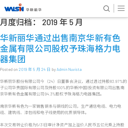
月度归档：
2019 年 5 月
Skip
to
content
华新丽华通过出售南京华新有色
金属有限公司股权予珠海格力电
器集团
Posted on
2019 年 5 月 24 日
by
Admin Nuvista
华新丽华股份有限公司今（24）日董事会决议，通过透过持股83.97%的
子公司华贵国际有限公司及持股100%的华新(中国)投资有限公司出售南
京华新有色金属有限公司94.3%股权予珠海格力电器集团。
南京华新有色为一家销售铜条与铜线的公司，生产通信电缆、电力电
缆、建筑线、漆包线和电子线使用的优质铜导体。
本次交易转让价格为5/31日审计净资产加上溢价人民币五亿元乘上持股