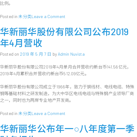
比例。
on
Posted in
未分类
Leave a Comment
华
华新丽华股份有限公司公布2019
新
丽
年4月营收
华
通
Posted on
2019 年 5 月 7 日
by
Admin Nuvista
过
出
华新丽华股份有限公司2019年4月单月合并营收约新台币141.56亿元，
售
2019年4月累积合并营收约新台币512.09亿元。
南
京
华新丽华股份有限公司成立于1966年，致力于铜线材、电线电缆、特殊
华
新
钢等基础材料之研发制造，为大中华区电线电缆与特殊钢产业领导厂商
有
之一，同时也为两岸专业地产开发商。
色
金
on
Posted in
未分类
Leave a Comment
属
华
有
华新丽华公布年一○八年度第一季
新
限
丽