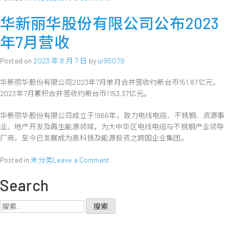
华
华新丽华股份有限公司公布2023
新
丽
年7月营收
华
公
Posted on
2023 年 8 月 7 日
by
ur95079
布
年
华新丽华股份有限公司2023年7月单月合并营收约新台币151.87亿元，
2023
2023年7月累积合并营收约新台币1153.37亿元。
年
度
华新丽华股份有限公司成立于1966年，致力电线电缆、不锈钢、资源事
第
二
业、地产开发及再生能源领域，为大中华区电线电缆与不锈钢产业领导
季
厂商，至今已发展成为高科技及能源投资之跨国企业集团。
财
务
on
Posted in
未分类
Leave a Comment
报
华
告
Search
新
丽
华
搜
股
索：
份