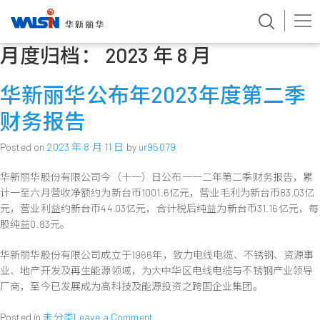
月度归档：
2023 年 8 月
Skip
to
content
华新丽华公布年2023年度第二季
财务报告
Posted on
2023 年 8 月 11 日
by
ur95079
华新丽华股份有限公司今（十一）日公布一一二年第二季财务报告，累
计一至六月营收净额约为新台币1001.6亿元，营业毛利为新台币83.03亿
元，营业利益约新台币44.03亿元，合计税后纯益为新台币31.16亿元，每
股纯益0.83元。
华新丽华股份有限公司成立于1966年，致力电线电缆、不锈钢、资源事
业、地产开发及再生能源领域，为大中华区电线电缆与不锈钢产业领导
厂商，至今已发展成为高科技及能源投资之跨国企业集团。
on
Posted in
未分类
Leave a Comment