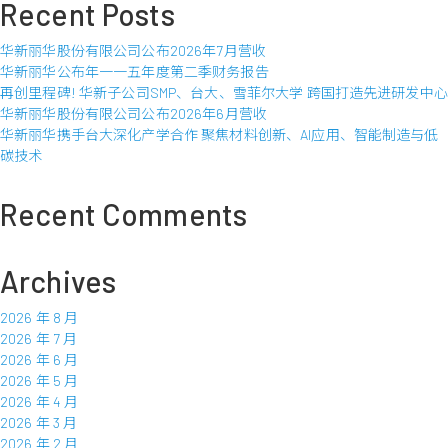
Recent Posts
有
限
华新丽华股份有限公司公布2026年7月营收
公
华新丽华公布年一一五年度第二季财务报告
司
再创里程碑! 华新子公司SMP、台大、雪菲尔大学 跨国打造先进研发中心
公
华新丽华股份有限公司公布2026年6月营收
布
华新丽华携手台大深化产学合作 聚焦材料创新、AI应用、智能制造与低
2023
碳技术
年
7
月
Recent Comments
营
收
Archives
2026 年 8 月
2026 年 7 月
2026 年 6 月
2026 年 5 月
2026 年 4 月
2026 年 3 月
2026 年 2 月