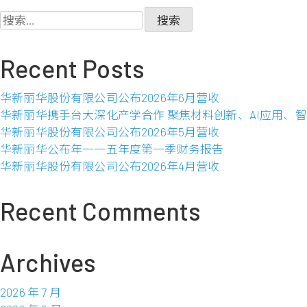
华
搜
股
索：
份
Recent Posts
有
限
公
华新丽华股份有限公司公布2026年6月营收
司
华新丽华携手台大深化产学合作 聚焦材料创新、AI应用、
公
华新丽华股份有限公司公布2026年5月营收
布
华新丽华公布年一一五年度第一季财务报告
2015
华新丽华股份有限公司公布2026年4月营收
年
11
Recent Comments
月
营
收
Archives
2026 年 7 月