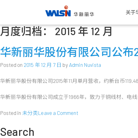
关于
月度归档：
2015 年 12 月
Skip
关于华新丽华
事业版图
投资者专栏
成为华新人
公司
电线
公司
华新
to
华新丽华股份有限公司成立于1966
华新丽华积极致力于基础材料研发与
华新丽华事业体不断成长，集团企业
每位员工的未来，是华新丽华的经营
愿景与
电力电
概述
薪酬福
content
华新丽华股份有限公司公布20
年，致力电线电缆、不锈钢、资源事
科技应用，在电线电缆、不锈钢、资
员工已逾五万人，总资产逾百亿美
重心，华新大家庭欢迎你的加入，一
公司概
通信线
董事会
工作环
业、地产开发及再生能源领域，为大
源事业、商贸地产及再生能源领域中
元。瞭解华新丽华的经营格局，你将
同创造属于彼此的灿烂未来！
创办人
产业电
功能委
员工活
中华区电线电缆与不锈钢产业领导厂
厚植实力，朝向制造服务业，成为企
找到最丰盈的投资佈局！
Posted on
2015 年 12 月 7 日
by
Admin Nuvista
商，至今已发展成为高科技及能源投
业经营的卓越典范。
发展里
铜线材
公司重
社群连
进一步瞭解
资之跨国企业集团。
进一步瞭解
华新丽华股份有限公司2015年11月单月营收，约新台币119.48
团队与
内部稽
员工意
进一步瞭解
转投资
风险管
进一步瞭解
华新丽华股份有限公司成立于1966年，致力于铜线材、
人权政
on
Posted in
未分类
Leave a Comment
华
新
Search
丽