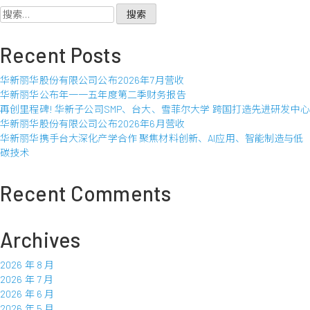
零
华
搜
五
股
索：
年
份
Recent Posts
年
有
度
限
华新丽华股份有限公司公布2026年7月营收
财
公
华新丽华公布年一一五年度第二季财务报告
务
司
再创里程碑! 华新子公司SMP、台大、雪菲尔大学 跨国打造先进研发中心
报
公
华新丽华股份有限公司公布2026年6月营收
告
布
华新丽华携手台大深化产学合作 聚焦材料创新、AI应用、智能制造与低
2017
碳技术
年
1
月
Recent Comments
营
收
Archives
2026 年 8 月
2026 年 7 月
2026 年 6 月
2026 年 5 月