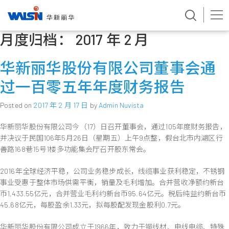
月度归档：
2017 年 2 月
Skip
to
content
华新丽华股份有限公司董事会通
过一百零五年年度财务报告
Posted on
2017 年 2 月 17 日
by
Admin Nuvista
华新丽华股份有限公司今（17）日召开董事会，通过105年度财务报告，
并决议于民国106年5月26日（星期五）上午9点整，假台北市内湖区行
善路168巷15号1楼多功能集会厅召开股东常会。
2016年全球经济平稳，公司业务稳步成长，线缆事业获利稳定，不锈钢
事业受惠于整体市场供需平衡，销量及毛利增加。合并营收净额约新台
币1,433.55亿元，合并营业毛利约新台币95.64亿元。税后纯益约新台币
45.68亿元，每股盈余1.33元，拟每股配发现金股利0.7元。
华新丽华股份有限公司成立于1966年，致力于铜线材、电线电缆、特殊