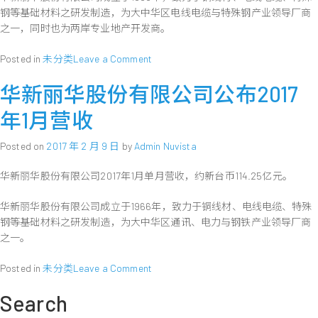
钢等基础材料之研发制造，为大中华区电线电缆与特殊钢产业领导厂商
之一，同时也为两岸专业地产开发商。
on
Posted in
未分类
Leave a Comment
华
华新丽华股份有限公司公布2017
新
丽
年1月营收
华
股
Posted on
2017 年 2 月 9 日
by
Admin Nuvista
份
有
华新丽华股份有限公司2017年1月单月营收，约新台币114.25亿元。
限
公
华新丽华股份有限公司成立于1966年，致力于铜线材、电线电缆、特殊
司
钢等基础材料之研发制造，为大中华区通讯、电力与钢铁产业领导厂商
董
事
之一。
会
通
on
Posted in
未分类
Leave a Comment
过
华
Search
一
新
百
丽