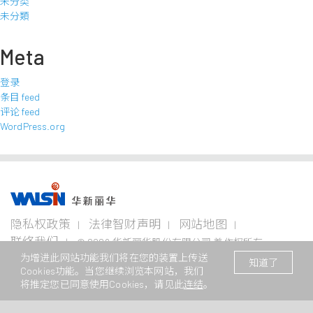
未分类
未分類
Meta
登录
条目 feed
评论 feed
WordPress.org
事业版图
投资
成为
关于
企业
隐私权政策
法律智财声明
网站地图
者专
华新
华新
永续
栏
人
丽华
联络我们
© 2026 华新丽华股份有限公司 着作权所有
电线
不锈钢事
资源
为增进此网站功能我们将在您的装置上传送
电缆
业
事业
本网站支援Edge、Firefox、Safari及Chrome浏览
/ Website registration number : 苏
企业永
知道了
事业
Cookies功能。当您继续浏览本网站，我们
ICP备11082949号
续概观
公司治
华新生
公司介
Steeval®
金
将推定您已同意使用Cookies，请见此
连结
。
理
活
绍
电
奇沃冷
属
关注领
力
精棒
原
域
财务资
加入华
新闻中