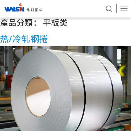
產品分類：
平板类
Skip
to
content
热/冷轧钢捲