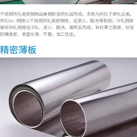
不锈钢热轧黑皮钢捲由扁钢胚加热轧延而成，多数为供应于单轧业者。
热轧No.1钢捲以不锈钢热轧黑皮钢捲，经退火、酸洗等製程；冷轧钢捲
是将热轧钢捲经冷轧、退火、酸洗、调质后而成，有较薄之厚度、较佳
的精准度，表面光滑、平整、加工性佳。
精密薄板