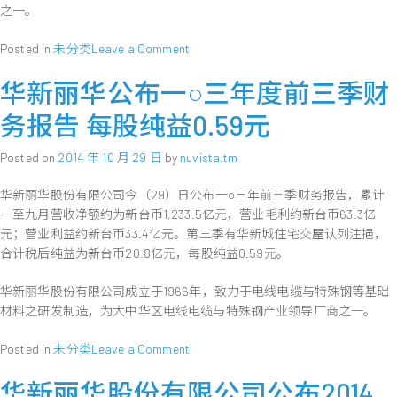
启
2014
之一。
绿
年
能
11
on
Posted in
未分类
Leave a Comment
应
月
华
用
营
华新丽华公布一○三年度前三季财
新
新
收
丽
务报告 每股纯益0.59元
篇
华
章
股
Posted on
2014 年 10 月 29 日
by
nuvista.tm
份
有
华新丽华股份有限公司今（29）日公布一○三年前三季财务报告，累计
限
一至九月营收净额约为新台币1,233.5亿元，营业毛利约新台币63.3亿
公
元；营业利益约新台币33.4亿元。第三季有华新城住宅交屋认列注挹，
司
公
合计税后纯益为新台币20.8亿元，每股纯益0.59元。
布
2014
华新丽华股份有限公司成立于1966年，致力于电线电缆与特殊钢等基础
年
材料之研发制造，为大中华区电线电缆与特殊钢产业领导厂商之一。
10
月
on
Posted in
未分类
Leave a Comment
营
华
收
华新丽华股份有限公司公布2014
新