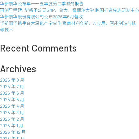
华新丽华公布年一一五年度第二季财务报告
公
再创里程碑! 华新子公司SMP、台大、雪菲尔大学 跨国打造先进研发中心
布
华新丽华股份有限公司公布2026年6月营收
2014
华新丽华携手台大深化产学合作 聚焦材料创新、AI应用、智能制造与低
年
碳技术
6
月
营
Recent Comments
收
Archives
2026 年 8 月
2026 年 7 月
2026 年 6 月
2026 年 5 月
2026 年 4 月
2026 年 3 月
2026 年 2 月
2026 年 1 月
2025 年 12 月
2025 年 11 月