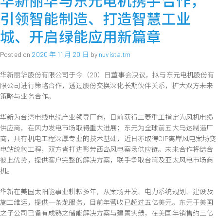
华新丽华与东元电机携手合作，
丽
引领智能制造、打造智慧工业
华
股
城、开启绿能应用新篇章
份
有
Posted on
2020 年 11 月 20 日
by
nuvista.tm
限
公
华新丽华股份有限公司于今（20）日董事会决议，拟与东元电机股份有
司
限公司进行策略合作，透过股份交换深化长期伙伴关系，扩大双方未来
公
策略与业务合作。
布
2021
华新为台湾电线电缆产业领导厂商，日前获得三菱重工指定为风机电缆
年
供应商，在风力发电市场取得重大进展；东元为全球前五大马达制造厂
5
商，具有机电工程深厚专业的技术基础，近日亦取得CIP离岸风电案场变
月
电站统包工程，双方皆打进彰芳西岛风电案场供应链。未来合作将结合
营
彼此优势，提供客户完整的解决方案，联手争取台湾及亚太风电市场商
收
机。
华新在美国太阳能事业耕耘多年，从案场开发、电力系统规划、建设及
施工维运，提供一条龙服务，目前年营收已超过五亿美元。东元于美国
之子公司已备有成熟之储能解决方案与建置实绩，在美国年销售约三亿