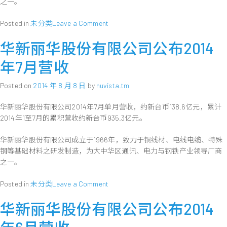
之一。
月
营
on
Posted in
未分类
Leave a Comment
收
华
华新丽华股份有限公司公布2014
新
丽
年7月营收
华
公
Posted on
2014 年 8 月 8 日
by
nuvista.tm
布
一
华新丽华股份有限公司2014年7月单月营收，约新台币138.6亿元，累计
○
2014年1至7月的累积营收约新台币935.3亿元。
三
年
华新丽华股份有限公司成立于1966年，致力于铜线材、电线电缆、特殊
度
上
钢等基础材料之研发制造，为大中华区通讯、电力与钢铁产业领导厂商
半
之一。
年
财
on
Posted in
未分类
Leave a Comment
务
华
报
华新丽华股份有限公司公布2014
新
告
丽
每
华