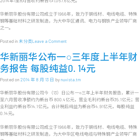
元
2014年1至8月营收约新台币1,057.6亿元。
公
司
华新丽华股份有限公司成立于1966年，致力于铜线材、电线电缆、特殊
公
布
钢等基础材料之研发制造，为大中华区通讯、电力与钢铁产业领导厂商
2014
之一。
年
9
on
Posted in
未分类
Leave a Comment
月
华
营
华新丽华公布一○三年度上半年财
新
收
丽
务报告 每股纯益0. 14元
华
股
Posted on
2014 年 8 月 13 日
by
nuvista.tm
份
有
华新丽华股份有限公司今（13）日公布一○三年上半年财务报告，累计一
限
至六月营收净额约为新台币 800.4亿元，营业毛利约新台币35.1亿元；营
公
业利益约新台币14.1亿元。合计税后纯益为新台币4.91亿元，每股纯益
司
公
0.14元。
布
2014
华新丽华股份有限公司成立于1966年，致力于铜线材、电线电缆、特殊
年
钢等基础材料之研发制造，为大中华区电线电缆与特殊钢产业领导厂商
8