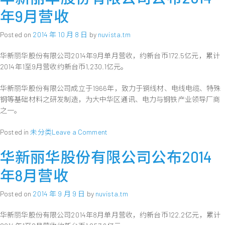
丽
年9月营收
华
公
Posted on
2014 年 10 月 8 日
by
nuvista.tm
布
一
华新丽华股份有限公司2014年9月单月营收，约新台币172.5亿元，累计
○
2014年1至9月营收约新台币1,230.1亿元。
三
年
华新丽华股份有限公司成立于1966年，致力于铜线材、电线电缆、特殊
度
前
钢等基础材料之研发制造，为大中华区通讯、电力与钢铁产业领导厂商
三
之一。
季
财
on
Posted in
未分类
Leave a Comment
务
华
报
华新丽华股份有限公司公布2014
新
告
丽
年8月营收
每
华
股
股
Posted on
2014 年 9 月 9 日
by
nuvista.tm
纯
份
益
有
华新丽华股份有限公司2014年8月单月营收，约新台币122.2亿元，累计
0.59
限