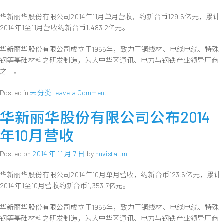
元
华新丽华股份有限公司2014年11月单月营收，约新台币129.5亿元，累计
电
2014年1至11月营收约新台币1,483.2亿元。
机
携
华新丽华股份有限公司成立于1966年，致力于铜线材、电线电缆、特殊
手
合
钢等基础材料之研发制造，为大中华区通讯、电力与钢铁产业领导厂商
作，
之一。
引
领
on
Posted in
未分类
Leave a Comment
智
华
能
华新丽华股份有限公司公布2014
新
制
丽
年10月营收
造、
华
打
股
Posted on
2014 年 11 月 7 日
by
nuvista.tm
造
份
智
有
华新丽华股份有限公司2014年10月单月营收，约新台币123.6亿元，累计
慧
限
工
2014年1至10月营收约新台币1,353.7亿元。
公
业
司
城、
华新丽华股份有限公司成立于1966年，致力于铜线材、电线电缆、特殊
公
开
布
钢等基础材料之研发制造，为大中华区通讯、电力与钢铁产业领导厂商