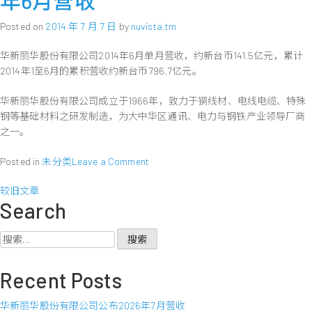
年6月营收
股
股
Posted on
2014 年 7 月 7 日
by
nuvista.tm
纯
份
益
有
华新丽华股份有限公司2014年6月单月营收，约新台币141.5亿元，累计
0.
限
14
2014年1至6月的累积营收约新台币796.7亿元。
公
元
司
华新丽华股份有限公司成立于1966年，致力于铜线材、电线电缆、特殊
公
布
钢等基础材料之研发制造，为大中华区通讯、电力与钢铁产业领导厂商
2014
之一。
年
7
on
Posted in
未分类
Leave a Comment
月
华
文
营
新
较旧文章
收
Search
丽
章
华
股
搜
导
份
索：
有
航
Recent Posts
限
公
华新丽华股份有限公司公布2026年7月营收
司