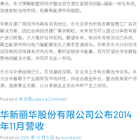
美元，本次策略联盟将同步整合双方潜在客群及创能+储能一体化系统，
加速复制当地市场，拓展新能源市场版图。
华新在建厂用线市场具有领先地位，东元近年也积极发展智慧工厂各项
解决方案，因应台商回流建厂需求畅旺，未来双方可以透过分享既有客
户进行跨售，大大看好合作契机。展望未来，电动车充电及动力系统、
再生能源并网与电力输配最佳化之需求急速成长。华新及东元分别在线
缆及电机领域具有领先优势，累积足够技术能量，双方可望合作发展智
慧电网解决方案，共同开发此一市场。
东元与华新结缘已久，互信基础深厚，在业务上亦有长期合作关系。本
次合作着眼于产业趋势及市场共性，并结合彼此所长，整合既有客户资
源，加速事业发展，以分享彼此业务合作所产生之综效。
on
Posted in
未分类
Leave a Comment
华
华新丽华股份有限公司公布2014
新
丽
年11月营收
华
与
Posted on
2014 年 12 月 5 日
by
nuvista.tm
东