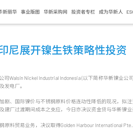
华新丽华
事业版图
华新采购网
投资者专栏
成为华新人
E
介绍
电缆事业
治理
生活
不锈钢事业
财务资讯
新闻中心
加入华新
资源事业
股东服务
联络我们
学习发展
商贸地产
法人说明会
文化
缆
利
Steeval® 奇沃冷精
公司基本资料
最新消息
应征管道
镍生铁生产与销售
股东会
业务窗口
训练地图
建设开發
当季召开资讯
于印尼展开镍生铁策略性投资
棒
述
缆
境
每月营业额报告
活动讯息
应征流程
冰镍生产与销售
股价资讯
利害关係人
学习型组织
资产管理
历年资料
盘元
典范
缆
员会
动
每季财务报告
文件中心
遇见华新人
代理服务
股利纪录
营运据点
华新丽华学院
物业管理
无缝钢管
程
要规章
结
公司年报
求职问答集
重大讯息公告
热轧棒
Industrial Indonesia (以下简称华新镍业公司)，与New Hono
组织
核
见调查
信用评等
问答集
热/冷轧钢捲
镍生铁厂及发电厂。
企业
理
联络窗口
精密薄板
策
加剧、国际镍价与不锈钢原料价格连动性降低的现况，拟注
小钢胚/扁钢胚/钢
锭
及建厂过渡期间成本之支应，今日亦决议资金贷与华新镍业美
决议取得Golden Harbour International P