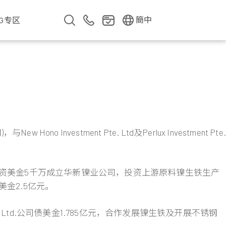
EN
繁中
簡中
SG专区
企业影片
企业简介
公司年报
遇见华新人
 Investment Pte. Ltd及Perlux Investment Pte.
资美金5千万成立华新镍业公司，投资上游原料镍生铁生产
金2.5亿元。
te. Ltd.公司债美金1.785亿元，合作发展镍生铁及开展不锈钢