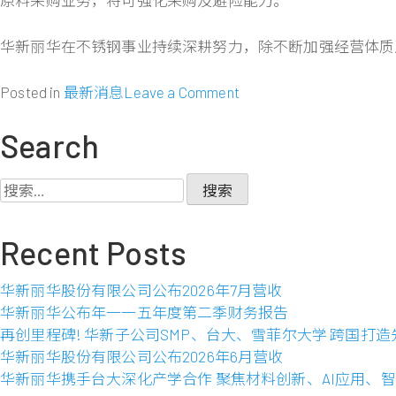
华新丽华在不锈钢事业持续深耕努力，除不断加强经营体质
on
Posted in
最新消息
Leave a Comment
华
新
Search
丽
华
搜
与
索：
鼎
Recent Posts
信
集
团
华新丽华股份有限公司公布2026年7月营收
合
华新丽华公布年一一五年度第二季财务报告
作
再创里程碑! 华新子公司SMP、台大、雪菲尔大学 跨国打
于
华新丽华股份有限公司公布2026年6月营收
印
华新丽华携手台大深化产学合作 聚焦材料创新、AI应用、