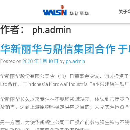
关于
作者：
ph.admin
Skip
关于华新丽华
事业版图
投资者专栏
成为华新人
公司
电线
公司
华新
to
华新丽华股份有限公司成立于1966
华新丽华积极致力于基础材料研发与
华新丽华事业体不断成长，集团企业
每位员工的未来，是华新丽华的经营
愿景与
电力电
概述
薪酬福
content
华新丽华与鼎信集团合作 
年，致力电线电缆、不锈钢、资源事
科技应用，在电线电缆、不锈钢、资
员工已逾五万人，总资产逾百亿美
重心，华新大家庭欢迎你的加入，一
公司概
通信线
董事会
工作环
业、地产开发及再生能源领域，为大
源事业、商贸地产及再生能源领域中
元。瞭解华新丽华的经营格局，你将
同创造属于彼此的灿烂未来！
创办人
产业电
功能委
员工活
中华区电线电缆与不锈钢产业领导厂
厚植实力，朝向制造服务业，成为企
找到最丰盈的投资佈局！
Posted on
2020 年 1 月 10 日
by
ph.admin
商，至今已发展成为高科技及能源投
业经营的卓越典范。
发展里
铜线材
公司重
社群连
进一步瞭解
资之跨国企业集团。
进一步瞭解
华新丽华股份有限公司今（10）日董事会决议，通过投资子公司Walsin Nickel 
团队与
内部稽
员工意
进一步瞭解
Ltd合作，于Indonesia Morowali Industrial Park兴建
转投资
风险管
进一步瞭解
人权政
华新丽华长久以来专注在不锈钢领域耕耘，体认到市场竞争
及销售，达到上游原物料稳定供应之目的；为充实营运资金
另一方面，为使华新镍业公司工厂投产前参与镍生铁与不锈钢原料贸易业务，
原料采购业务，将可强化采购及避险能力。